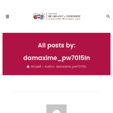
All posts by:
damaxime_pw7015ln
Accueil
Author: damaxime_pw7015ln