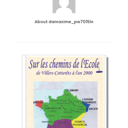
About damaxime_pw7015ln