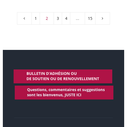
1
2
3
4
…
15