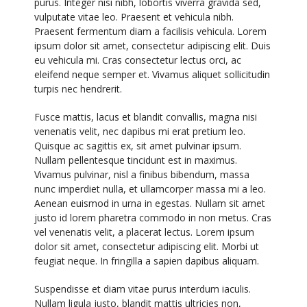
purus. Integer nisi nibh, lobortis viverra gravida sed,
vulputate vitae leo. Praesent et vehicula nibh.
Praesent fermentum diam a facilisis vehicula. Lorem
ipsum dolor sit amet, consectetur adipiscing elit. Duis
eu vehicula mi. Cras consectetur lectus orci, ac
eleifend neque semper et. Vivamus aliquet sollicitudin
turpis nec hendrerit.
Fusce mattis, lacus et blandit convallis, magna nisi
venenatis velit, nec dapibus mi erat pretium leo.
Quisque ac sagittis ex, sit amet pulvinar ipsum.
Nullam pellentesque tincidunt est in maximus.
Vivamus pulvinar, nisl a finibus bibendum, massa
nunc imperdiet nulla, et ullamcorper massa mi a leo.
Aenean euismod in urna in egestas. Nullam sit amet
justo id lorem pharetra commodo in non metus. Cras
vel venenatis velit, a placerat lectus. Lorem ipsum
dolor sit amet, consectetur adipiscing elit. Morbi ut
feugiat neque. In fringilla a sapien dapibus aliquam.
Suspendisse et diam vitae purus interdum iaculis.
Nullam ligula justo, blandit mattis ultricies non,