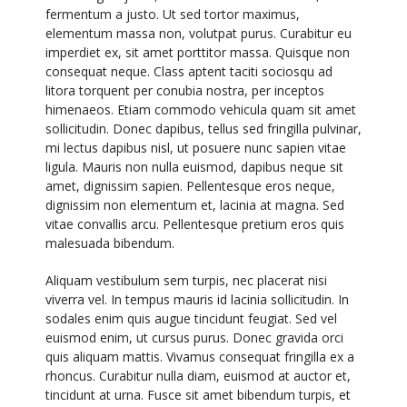
fermentum a justo. Ut sed tortor maximus,
elementum massa non, volutpat purus. Curabitur eu
imperdiet ex, sit amet porttitor massa. Quisque non
consequat neque. Class aptent taciti sociosqu ad
litora torquent per conubia nostra, per inceptos
himenaeos. Etiam commodo vehicula quam sit amet
sollicitudin. Donec dapibus, tellus sed fringilla pulvinar,
mi lectus dapibus nisl, ut posuere nunc sapien vitae
ligula. Mauris non nulla euismod, dapibus neque sit
amet, dignissim sapien. Pellentesque eros neque,
dignissim non elementum et, lacinia at magna. Sed
vitae convallis arcu. Pellentesque pretium eros quis
malesuada bibendum.
Aliquam vestibulum sem turpis, nec placerat nisi
viverra vel. In tempus mauris id lacinia sollicitudin. In
sodales enim quis augue tincidunt feugiat. Sed vel
euismod enim, ut cursus purus. Donec gravida orci
quis aliquam mattis. Vivamus consequat fringilla ex a
rhoncus. Curabitur nulla diam, euismod at auctor et,
tincidunt at urna. Fusce sit amet bibendum turpis, et