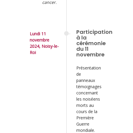
cancer.
Participation
Lundi 11
à la
novembre
cérémonie
2024, Noisy-le-
du 11
Roi
novembre
Présentation
de
panneaux
témoignages
concernant
les noiséens
morts au
cours de la
Première
Guerre
mondiale.