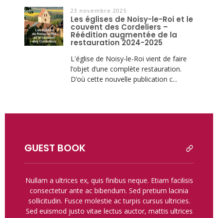
23 novembre 2025
Les églises de Noisy-le-Roi et le
couvent des Cordeliers –
Réédition augmentée de la
restauration 2024-2025
L'église de Noisy-le-Roi vient de faire
l’objet d’une complète restauration.
D’où cette nouvelle publication c...
GUEST BOOK
read
all
Nullam a ultrices ex, quis finibus neque. Etiam facilisis
Nam orc
consectetur ante ac bibendum. Sed pretium lacinia
at sap
sollicitudin. Fusce molestie ac turpis cursus ultricies.
temp
Sed euismod justo vitae lectus auctor, mattis ultrices
susc